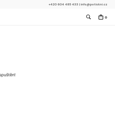
+420 604 485 433 | info@potiskni.cz
0
spuštěn!